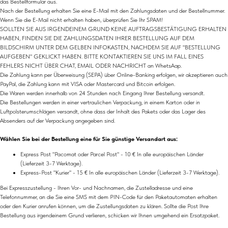
das Bestellformular aus.
Nach der Bestellung erhalten Sie eine E-Mail mit den Zahlungsdaten und der Bestellnummer.
Wenn Sie die E-Mail nicht erhalten haben, überprüfen Sie Ihr SPAM!
SOLLTEN SIE AUS IRGENDEINEM GRUND KEINE AUFTRAGSBESTÄTIGUNG ERHALTEN
HABEN, FINDEN SIE DIE ZAHLUNGSDATEN IHRER BESTELLUNG AUF DEM
BILDSCHIRM UNTER DEM GELBEN INFOKASTEN, NACHDEM SIE AUF "BESTELLUNG
AUFGEBEN" GEKLICKT HABEN. BITTE KONTAKTIEREN SIE UNS IM FALL EINES
FEHLERS NICHT ÜBER CHAT, EMAIL ODER NACHRICHT an WhetsAap.
Die Zahlung kann per Überweisung (SEPA) über Online-Banking erfolgen, wir akzeptieren auch
PayPal, die Zahlung kann mit VISA oder Mastercard und Bitcoin erfolgen.
Die Waren werden innerhalb von 24 Stunden nach Eingang Ihrer Bestellung versandt.
Die Bestellungen werden in einer vertraulichen Verpackung, in einem Karton oder in
Luftpolsterumschlägen versandt, ohne dass der Inhalt des Pakets oder das Lager des
Absenders auf der Verpackung angegeben sind.
Wählen Sie bei der Bestellung eine für Sie günstige Versandart aus:
Express Post "Pacomat oder Parcel Post" - 10 € In alle europäischen Länder
(Lieferzeit 3-7 Werktage).
Express-Post "Kurier" - 15 € In alle europäischen Länder (Lieferzeit 3-7 Werktage).
Bei Expresszustellung - Ihren Vor- und Nachnamen, die Zustelladresse und eine
Telefonnummer, an die Sie eine SMS mit dem PIN-Code für den Paketautomaten erhalten
oder den Kurier anrufen können, um die Zustellungsdaten zu klären. Sollte die Post Ihre
Bestellung aus irgendeinem Grund verlieren, schicken wir Ihnen umgehend ein Ersatzpaket.