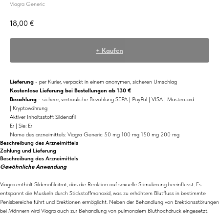
Viagra Generic
18,00
€
+ Kaufen
Lieferung
- per Kurier, verpackt in einem anonymen, sicheren Umschlag
Kostenlose Lieferung bei Bestellungen ab 130 €
Bezahlung
- sichere, vertrauliche Bezahlung SEPA | PayPal | VISA | Mastercard
| Kryptowährung
Aktiver Inhaltsstoff: Sildenafil
Er | Sie: Er
Name des arzneimittels: Viagra Generic 50 mg 100 mg 150 mg 200 mg
Beschreibung des Arzneimittels
Zahlung und Lieferung
Beschreibung des Arzneimittels
Gewöhnliche Anwendung
Viagra enthält Sildenafilcitrat, das die Reaktion auf sexuelle Stimulierung beeinflusst. Es
entspannt die Muskeln durch Stickstoffmonoxid, was zu erhöhtem Blutfluss in bestimmte
Penisbereiche führt und Erektionen ermöglicht. Neben der Behandlung von Erektionsstörungen
bei Männern wird Viagra auch zur Behandlung von pulmonalem Bluthochdruck eingesetzt.