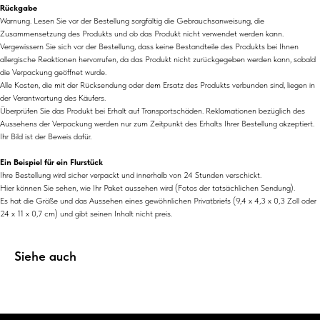
Rückgabe
Warnung. Lesen Sie vor der Bestellung sorgfältig die Gebrauchsanweisung, die
Zusammensetzung des Produkts und ob das Produkt nicht verwendet werden kann.
Vergewissern Sie sich vor der Bestellung, dass keine Bestandteile des Produkts bei Ihnen
allergische Reaktionen hervorrufen, da das Produkt nicht zurückgegeben werden kann, sobald
die Verpackung geöffnet wurde.
Alle Kosten, die mit der Rücksendung oder dem Ersatz des Produkts verbunden sind, liegen in
der Verantwortung des Käufers.
Überprüfen Sie das Produkt bei Erhalt auf Transportschäden. Reklamationen bezüglich des
Aussehens der Verpackung werden nur zum Zeitpunkt des Erhalts Ihrer Bestellung akzeptiert.
Ihr Bild ist der Beweis dafür.
Ein Beispiel für ein Flurstück
Ihre Bestellung wird sicher verpackt und innerhalb von 24 Stunden verschickt.
Hier können Sie sehen, wie Ihr Paket aussehen wird (Fotos der tatsächlichen Sendung).
Es hat die Größe und das Aussehen eines gewöhnlichen Privatbriefs (9,4 x 4,3 x 0,3 Zoll oder
24 x 11 x 0,7 cm) und gibt seinen Inhalt nicht preis.
Siehe auch