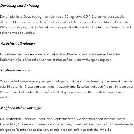
Dosierung und Anleitung
Die empfohlene Dosis beträgt normalerweise 50 mg, etwa 0,5-1 Stunde vor der sexuellen
Aktivität. Nehmen Sie es nicht öfter als einmal täglich ein. Eine fettreiche Mahlzeit kann die
Wirkung verzögern, und der Verzehr von Grapefruit während der Einnahme von Sildenafilcitrat
sollte vermieden werden.
Vorsichtsmaßnahmen
Informieren Sie Ihren Arzt oder Apotheker über Allergien oder andere gesundheitliche
Bedenken. Ältere Menschen können stärker auf die Nebenwirkungen reagieren.
Kontraindikationen
Viagra verliert seine Wirkung bei gleichzeitiger Einnahme von anderen Impotenzmedikamenten
oder Nitraten für Brustschmerzen oder Herzprobleme. Es sollte nicht von Frauen, Kindern oder
Personen mit bekannter Überempfindlichkeit gegen einen der Bestandteile eingenommen
werden.
Mögliche Nebenwirkungen
Die häufigsten Nebenwirkungen sind Kopfschmerzen, Gesichtsrötungen, beschleunigter
Herzschlag, Magenbeschwerden, verstopfte Nase, Schwindel oder Durchfall. Schwerwiegende
allergische Reaktionen sind selten, erfordern jedoch sofortige ärztliche Hilfe. Bei